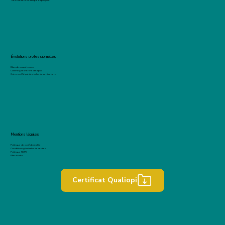
Recrutement et marque employeur
Évolutions professionnelles
Bilan de compétences
Coaching recherche d'emploi
Créer un CV qui décroche des entretiens
Mentions légales
Politique de confidentialité
Conditions générales de ventes
Politique RGPD
Plan du site
Certificat Qualiopi