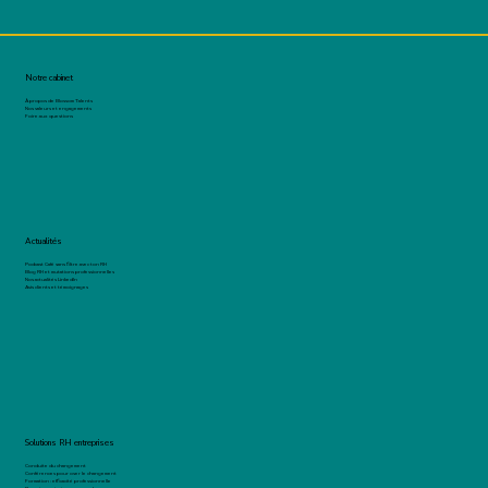
Notre cabinet
À propos de Blossom Talents
Nos valeurs et engagements
Foire aux questions
Actualités
Podcast Café sans filtre avec ton RH
Blog RH et mutations professionnelles
Nos actualités LinkedIn
Avis clients et témoignages
Solutions RH entreprises
Conduite du changement
Conférences pour oser le changement
Formation : efficacité professionnelle