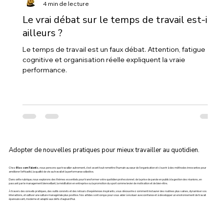
4 min de lecture
Le vrai débat sur le temps de travail est-il
ailleurs ?
Le temps de travail est un faux débat. Attention, fatigue
cognitive et organisation réelle expliquent la vraie
performance.
Adopter de nouvelles pratiques pour mieux travailler au quotidien.
Chez
Blossom Talents
, nous pensons que travailler autrement, c’est avant tout remettre l’humain au cœur de l’organisation et s’ouvrir à des méthodes innovantes pour
améliorer l’efficacité, la qualité de vie au travail et la performance collective.
Dans cette rubrique, nous explorons des thèmes essentiels pour transformer votre quotidien professionnel : de la prise de parole en public à la gestion des réunions, en
passant par le management bienveillant, la méditation en entreprise ou la promotion du sport comme levier de motivation et de bien-être.
À travers des conseils pratiques, des outils concrets et des retours d’expériences inspirants, vous découvrirez comment instaurer des routines plus saines, dynamiser vos
interactions, et cultiver une culture managériale plus positive. Nos articles sont conçus pour vous aider à évoluer avec confiance et à développer un environnement de travail
épanouissant, moderne et adapté aux défis d’aujourd’hui.