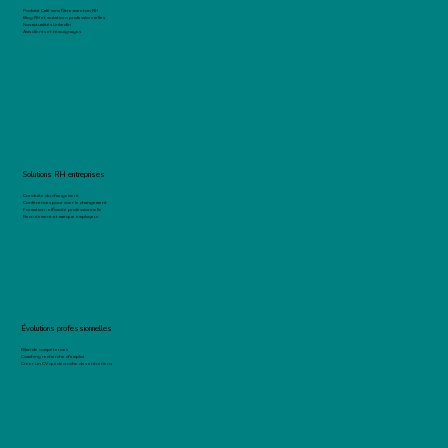
Podcast Café sans filtre avec ton RH
Blog RH et mutations professionnelles
Nos actualités LinkedIn
Avis clients et témoignages
Solutions RH entreprises
Conduite du changement
Conférences pour oser le changement
Formation : efficacité professionnelle
Recrutement et marque employeur
Évolutions professionnelles
Bilan de compétences
Coaching recherche d'emploi
Créer un CV qui décroche des entretiens