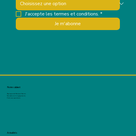
J'accepte les termes et conditions.
*
Je m'abonne
Notre cabinet
À propos de Blossom Talents
Nos valeurs et engagements
Foire aux questions
Actualités