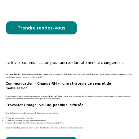
Prendre rendez-vous
Le levier communication pour ancrer durablement le changement.
Blossom Talents
mobilise la communication change pour accompagner la transformation en profondeur. Parce que réussir une conduite du changement, c’est
aussi savoir engager, rassurer et faire grandir.
Communication « Change RH » : une stratégie de sens et de
mobilisation.
La communication est une pièce maîtresse du changement.
Blossom Talents
construit avec vous une démarche pédagogique sur-mesure pour donner du sens au projet,
répondre aux objections et embarquer vos équipes en toute transparence.
Travailler l’image : voulue, possible, diffusée.
Nous définissons ensemble trois axes stratégiques de communication :
L’image que vous souhaitez véhiculer.
L’image possible selon vos contraintes opérationnelles.
L’image réellement perçue sur le terrain, à ajuster si besoin lors du déploiement.
Une communication pensée en amont permet d’anticiper les résistances et de créer un climat de confiance.