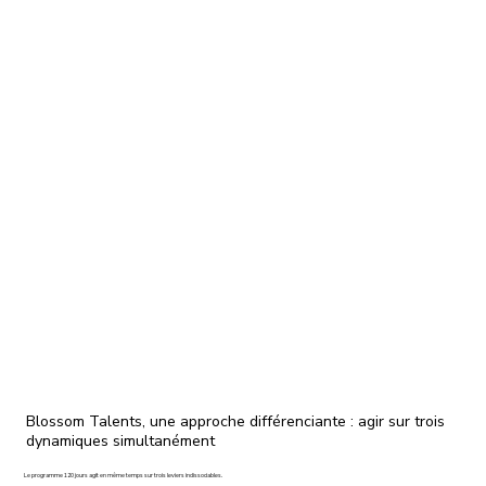
Blossom Talents, une approche différenciante : agir sur trois
dynamiques simultanément
Le programme 120 jours agit en même temps sur trois leviers indissociables.