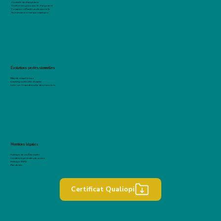
Conduite du changement
Conférences pour oser le changement
Formation : efficacité professionnelle
Recrutement et marque employeur
Évolutions professionnelles
Bilan de compétences
Coaching recherche d'emploi
Créer un CV qui décroche des entretiens
Mentions légales
Politique de confidentialité
Conditions générales de ventes
Politique RGPD
Plan du site
Certificat Qualiopi