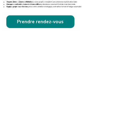
Organisations saturées d’initiatives
, où les projets s’empilent sans cohérence ni priorisation claire
Managers confrontés à une résistance diffuse
, silencieuse, rarement frontale, mais bien réelle
Équipes projet sous tension
, prises entre ambition stratégique, contraintes terrain et fatigue accumulée
Prendre rendez-vous