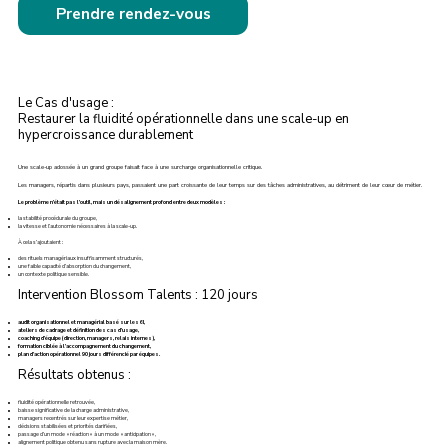
Prendre rendez-vous
Le Cas d'usage :
Restaurer la fluidité opérationnelle dans une scale-up en
hypercroissance durablement
Une scale-up adossée à un grand groupe faisait face à une surcharge organisationnelle critique.
Les managers, répartis dans plusieurs pays, passaient une part croissante de leur temps sur des tâches administratives, au détriment de leur cœur de métier.
Le problème n’était pas l’outil, mais un désalignement profond entre deux modèles :
la stabilité procédurale du groupe,
la vitesse et l’autonomie nécessaires à la scale-up.
À cela s’ajoutaient :
des rituels managériaux insuffisamment structurés,
une faible capacité d’absorption du changement,
un contexte politique sensible.
Intervention Blossom Talents : 120 jours
audit organisationnel et managérial basé sur les 6I,
ateliers de cadrage et définition des cas d’usage,
coaching d’équipe (direction, managers, relais internes),
formation ciblée à l’accompagnement du changement,
plan d’action opérationnel 90 jours différencié par équipes.
Résultats obtenus :
fluidité opérationnelle retrouvée,
baisse significative de la charge administrative,
managers recentrés sur leur expertise métier,
décisions stabilisées et priorités clarifiées,
passage d’un mode « réaction » à un mode « anticipation »,
alignement politique obtenu sans rupture avec la maison mère.