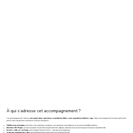
À qui s’adresse cet accompagnement ?
Cet accompagnement s’adresse
aux organisations qui n’ont pas un problème d’idées, mais un problème d’atterrissage
. Celles où le changement est lancé, parfois bien
pensé, mais mal absorbé, mal incarné ou devenu énergivore.
CODIR en transformation
, confrontés à des arbitrages complexes, des injonctions contradictoires et une perte de lisibilité collective
Directions RH / People
, au cœur de projets structurants (organisationnels, digitaux, culturels) avec peu de marge de manœuvre opérationnelle
Business Units en surcharge
, où les équipes tiennent encore… mais plus pour longtemps
Scale-ups en hypercroissance
, qui structurent après coup ce qui s’est construit trop vite