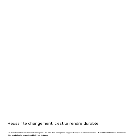
Réussir le changement, c’est le rendre durable.
Structurez et pilotez vos transformations grâce à une conduite du changement engagée et adaptée à votre contexte. Chez
Blossom Talents
notre ambition est
claire :
rendre le changement tenable, lisible et durable