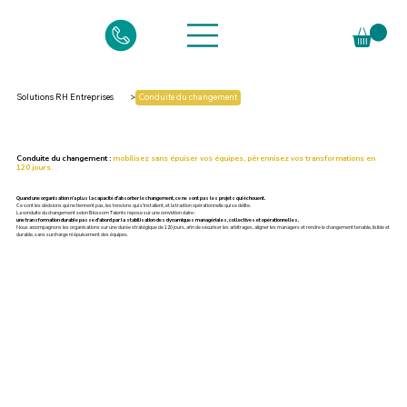
Solutions RH Entreprises
>
Conduite du changement
Conduite du changement :
mobilisez sans épuiser vos équipes, pérennisez vos transformations en
120 jours.
Quand une organisation n’a plus la capacité d’absorber le changement, ce ne sont pas les projets qui échouent.
Ce sont les décisions qui ne tiennent pas, les tensions qui s’installent, et la traction opérationnelle qui se délite.
La conduite du changement selon Blossom Talents repose sur une conviction claire :
une transformation durable passe d’abord par la stabilisation des dynamiques managériales, collectives et opérationnelles.
Nous accompagnons les organisations sur une durée stratégique de 120 jours, afin de sécuriser les arbitrages, aligner les managers et rendre le changement tenable, lisible et
durable, sans surcharge ni épuisement des équipes.