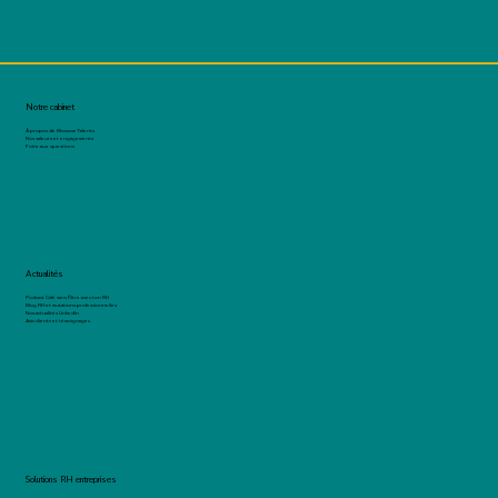
Notre cabinet
À propos de Blossom Talents
Nos valeurs et engagements
Foire aux questions
Actualités
Podcast Café sans filtre avec ton RH
Blog RH et mutations professionnelles
Nos actualités LinkedIn
Avis clients et témoignages
Solutions RH entreprises