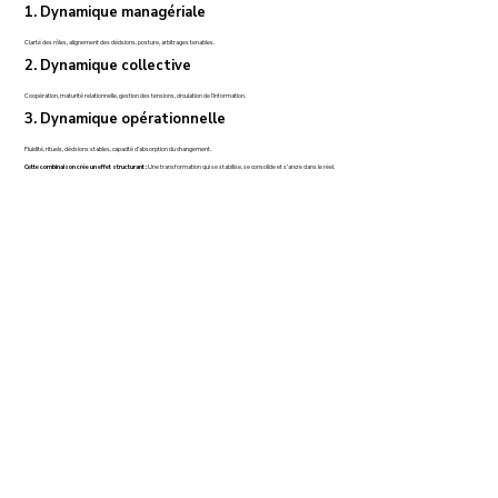
1. Dynamique managériale
Clarté des rôles, alignement des décisions, posture, arbitrages tenables.
2. Dynamique collective
Coopération, maturité relationnelle, gestion des tensions, circulation de l’information.
3. Dynamique opérationnelle
Fluidité, rituels, décisions stables, capacité d’absorption du changement.
Cette combinaison crée un effet structurant :
Une transformation qui se stabilise, se consolide et s’ancre dans le réel.