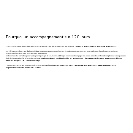
Pourquoi un accompagnement sur 120 jours
La conduite du changement organisationnel vise avant tout à permettre aux parties prenantes de
s’approprier le changement et d’en devenir responsables.
Les 120 jours constituent une durée stratégique pour que managers, relais internes et équipes projet comprennent les impacts concrets de la transformation et
commencent à l’incarner dans leurs pratiques quotidiennes.
Cette temporalité permet de poser un diagnostic partagé, de sécuriser les arbitrages essentiels et d’engager des actions concrètes, en tenant compte de la bande passante
réelle de l’organisation. Elle offre également l
e temps nécessaire pour identifier et outiller les ambassadeurs du changement et amorcer un ancrage durable des
nouvelles pratiques, sans créer de surcharge.
L’objectif n’est pas de faire à la place des équipes, mais de
créer les conditions pour que l’organisation prenne le relais et que le changement devienne une
responsabilité collective inscrite dans la durée.