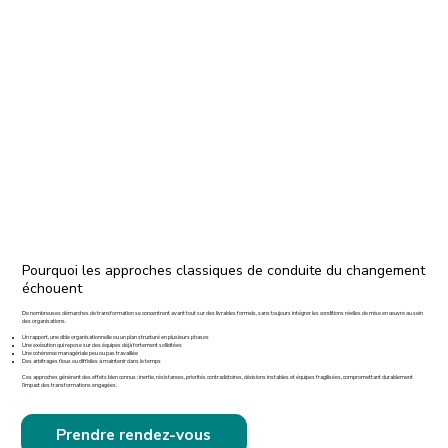
Pourquoi les approches classiques de conduite du changement
échouent
De nombreuses démarches de transformation se concentrent avant tout sur des livrables formels, sans toujours intégrer les conditions réelles de mise en œuvre au sein
des organisations.
Un rapport, une cible organisationnelle ou un plan structuré en plusieurs phases
Une exécution qui repose sur des équipes déjà fortement sollicitées
Une cohérence managériale peu ou pas travaillée
Des arbitrages flous ou difficiles à maintenir dans le temps
Ces approches génèrent des effets bien connus : inertie, résistances, priorités contradictoires, décisions instables et équipes fragilisées, compromettant durablement
l’impact des transformations engagées.
Prendre rendez-vous