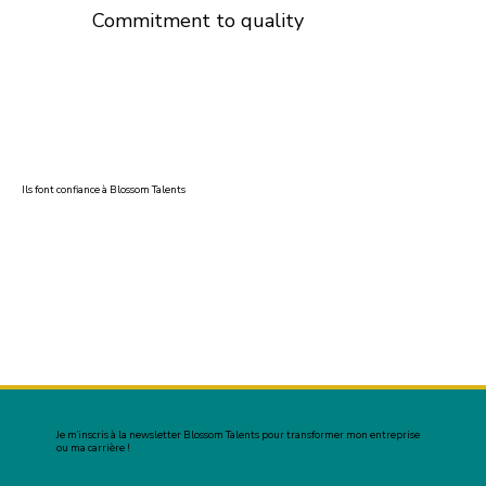
Commitment to quality
Ils font confiance à Blossom Talents
Je m’inscris à la newsletter Blossom Talents pour transformer mon entreprise
ou ma carrière !