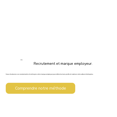
01
Recrutement et marque employeur.
Nous structurons vos recrutements et renforçons votre marque employeur pour attirer les bons profils et valoriser votre culture d’entreprise.
Comprendre notre méthode