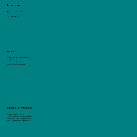
Notre cabinet
À propos de Blossom Talents
Nos valeurs et engagements
Foire aux questions
Actualités
Podcast Café sans filtre avec ton RH
Blog RH et mutations professionnelles
Nos actualités LinkedIn
Avis clients et témoignages
Solutions RH entreprises
Conduite du changement
Conférences pour oser le changement
Formation : efficacité professionnelle
Recrutement et marque employeur