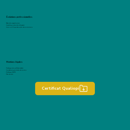
Évolutions professionnelles
Bilan de compétences
Coaching recherche d'emploi
Créer un CV qui décroche des entretiens
Mentions légales
Politique de confidentialité
Conditions générales de ventes
Politique RGPD
Plan du site
Certificat Qualiopi