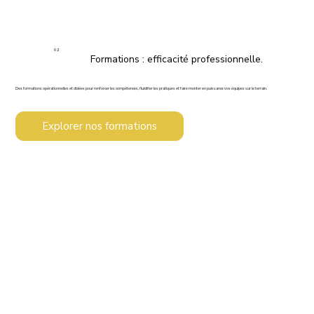
02
Formations : efficacité professionnelle.
Des formations opérationnelles et ciblées pour renforcer les compétences, fluidifier les pratiques et faire monter en puissance vos équipes sur le terrain.
Explorer nos formations