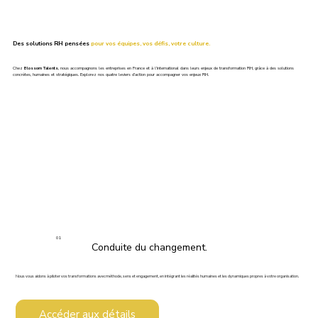
Des solutions RH pensées
pour vos équipes, vos défis, votre culture.
Chez
Blossom Talents
, nous accompagnons les entreprises en France et à l’international dans leurs enjeux de transformation RH, grâce à des solutions
concrètes, humaines et stratégiques. Explorez nos quatre leviers d’action pour accompagner vos enjeux RH.
01
Conduite du changement.
Nous vous aidons à piloter vos transformations avec méthode, sens et engagement, en intégrant les réalités humaines et les dynamiques propres à votre organisation.
Accéder aux détails