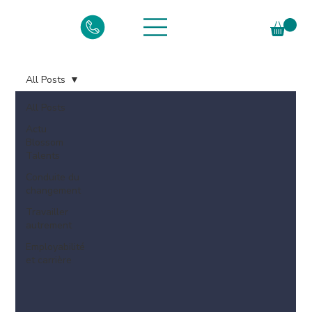
All Posts
All Posts
Actu
Blossom
Talents
Conduite du
changement
Travailler
autrement
Employabilité
et carrière