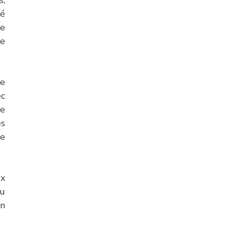
, 
 
e 
 
e 
c 
e 
s 
e 
x 
u 
n 