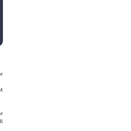
r 
t 
r 
l 