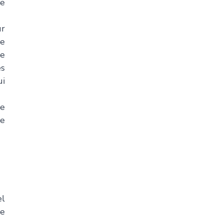
e 
 
e 
e 
s 
i 
e 
e 
l 
e 