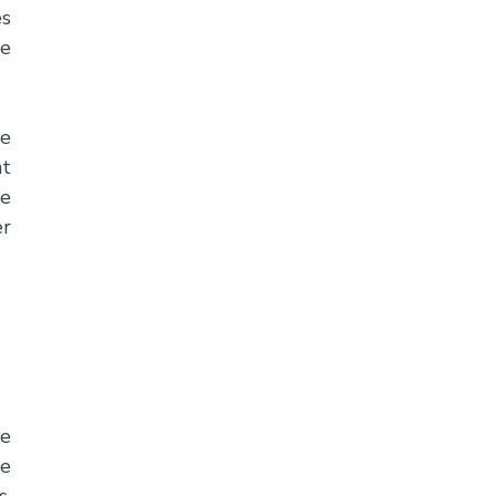
s 
e 
e 
t 
e 
r 
e 
e 