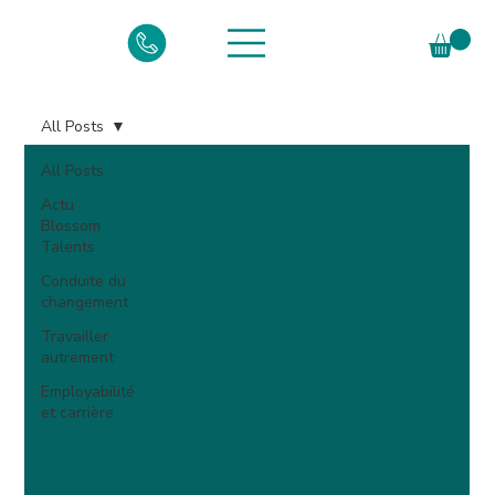
All Posts
All Posts
Actu
Blossom
Talents
Conduite du
changement
Travailler
autrement
Employabilité
et carrière