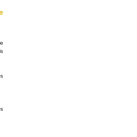
 
e 
s 
s 
s 