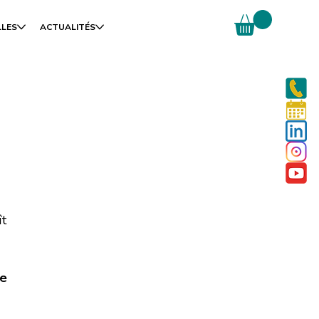
LLES
ACTUALITÉS
t 
e 