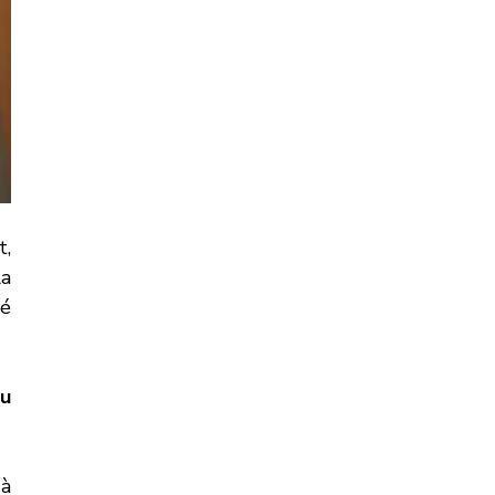
, 
a 
é 
u 
à 