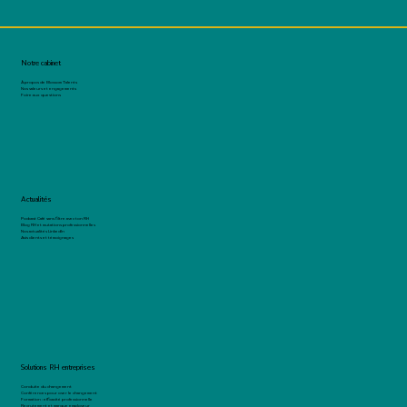
Notre cabinet
À propos de Blossom Talents
Nos valeurs et engagements
Foire aux questions
Actualités
Podcast Café sans filtre avec ton RH
Blog RH et mutations professionnelles
Nos actualités LinkedIn
Avis clients et témoignages
Solutions RH entreprises
Conduite du changement
Conférences pour oser le changement
Formation : efficacité professionnelle
Recrutement et marque employeur