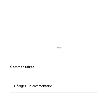
Commentaires
Rédigez un commentaire...
Perspectives RH : décryptage du futur