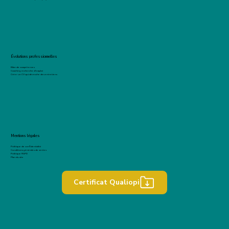
Évolutions professionnelles
Bilan de compétences
Coaching recherche d'emploi
Créer un CV qui décroche des entretiens
Mentions légales
Politique de confidentialité
Conditions générales de ventes
Politique RGPD
Plan du site
Certificat Qualiopi