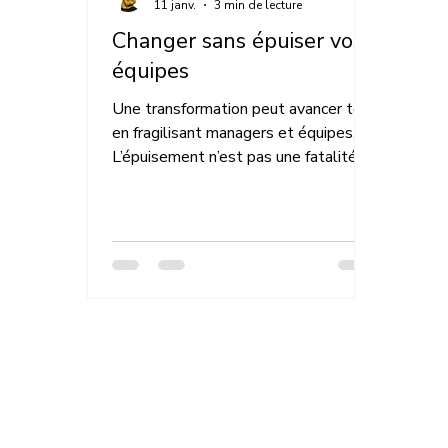
11 janv.
3 min de lecture
Changer sans épuiser vos
équipes
Une transformation peut avancer tout
en fragilisant managers et équipes.
L’épuisement n’est pas une fatalité,
mais un signal organisationnel. Cet
article interroge la conduite du
changement sous l’angle du pilotage,
de la gouvernance et de la
soutenabilité. Changer sans épuiser
devient une exigence de
transformation durable, pas un idéal
théorique.