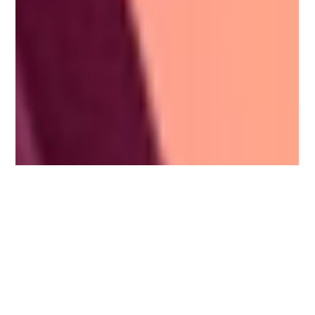
Jennyfer MONTANTIN
2 nov. 2024
2 min de lecture
Mettre la parole au service de votre
carrière.