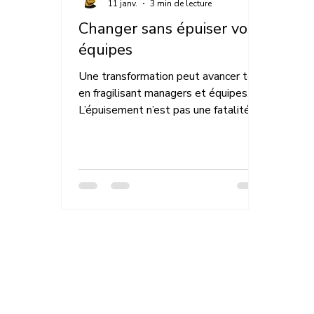
11 janv.
3 min de lecture
Changer sans épuiser vos
équipes
Une transformation peut avancer tout
en fragilisant managers et équipes.
L’épuisement n’est pas une fatalité,
mais un signal organisationnel. Cet
article interroge la conduite du
changement sous l’angle du pilotage,
de la gouvernance et de la
soutenabilité. Changer sans épuiser
devient une exigence de
transformation durable, pas un idéal
théorique.