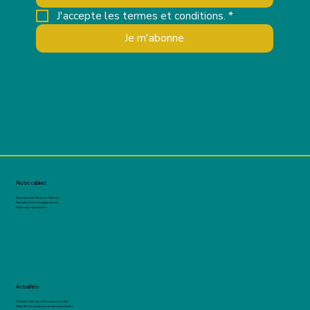
J'accepte les termes et conditions.
*
Je m'abonne
Notre cabinet
À propos de Blossom Talents
Nos valeurs et engagements
Foire aux questions
Actualités
Podcast Café sans filtre avec ton RH
Blog RH et mutations professionnelles