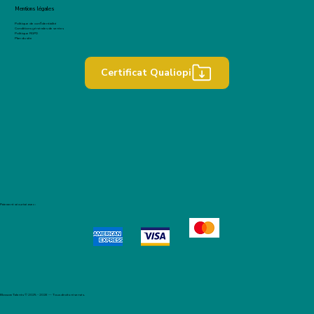
Mentions légales
Politique de confidentialité
Conditions générales de ventes
Politique RGPD
Plan du site
Certificat Qualiopi
Paiement sécurisé avec :
Blossom Talents © 2025 - 2026 — Tous droits réservés.