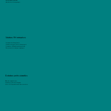
Nos actualités LinkedIn
Avis clients et témoignages
Solutions RH entreprises
Conduite du changement
Conférences pour oser le changement
Formation : efficacité professionnelle
Recrutement et marque employeur
Évolutions professionnelles
Bilan de compétences
Coaching recherche d'emploi
Créer un CV qui décroche des entretiens