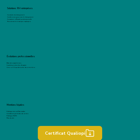
Solutions RH entreprises
Conduite du changement
Conférences pour oser le changement
Formation : efficacité professionnelle
Recrutement et marque employeur
Évolutions professionnelles
Bilan de compétences
Coaching recherche d'emploi
Créer un CV qui décroche des entretiens
Mentions légales
Politique de confidentialité
Conditions générales de ventes
Politique RGPD
Plan du site
Certificat Qualiopi