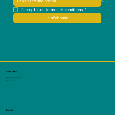
J'accepte les termes et conditions.
*
Je m'abonne
Notre cabinet
À propos de Blossom Talents
Nos valeurs et engagements
Foire aux questions
Actualités