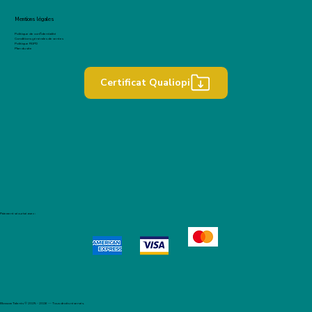
Mentions légales
Politique de confidentialité
Conditions générales de ventes
Politique RGPD
Plan du site
Certificat Qualiopi
Paiement sécurisé avec :
Blossom Talents © 2025 - 2026 — Tous droits réservés.