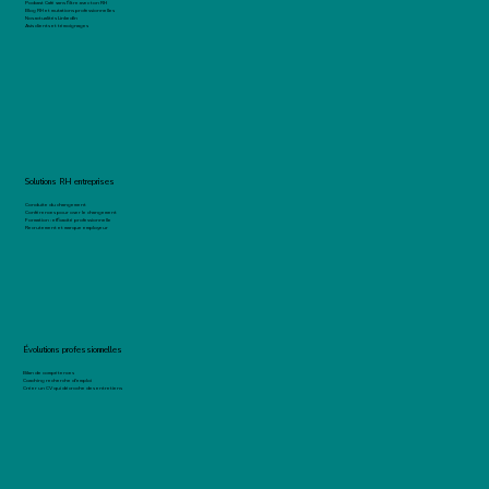
Podcast Café sans filtre avec ton RH
Blog RH et mutations professionnelles
Nos actualités LinkedIn
Avis clients et témoignages
Solutions RH entreprises
Conduite du changement
Conférences pour oser le changement
Formation : efficacité professionnelle
Recrutement et marque employeur
Évolutions professionnelles
Bilan de compétences
Coaching recherche d'emploi
Créer un CV qui décroche des entretiens