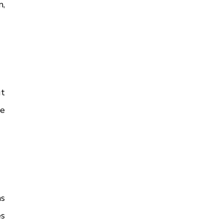
, 
t 
e 
s 
s 