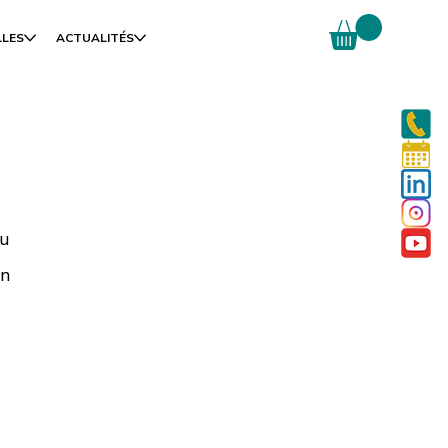
LLES
ACTUALITÉS
u 
n 