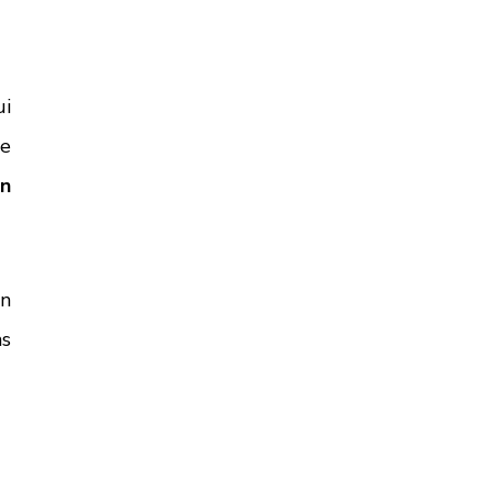
i 
e 
n 
n 
s 