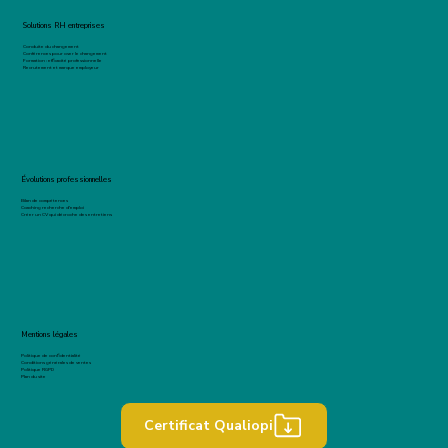
Solutions RH entreprises
Conduite du changement
Conférences pour oser le changement
Formation : efficacité professionnelle
Recrutement et marque employeur
Évolutions professionnelles
Bilan de compétences
Coaching recherche d'emploi
Créer un CV qui décroche des entretiens
Mentions légales
Politique de confidentialité
Conditions générales de ventes
Politique RGPD
Plan du site
Certificat Qualiopi