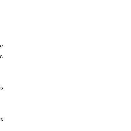
e 
, 
s 
s 